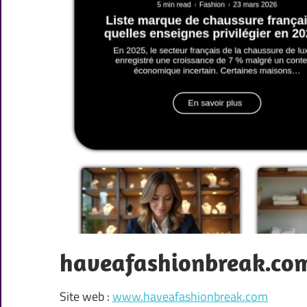
haveafashionbreak.co
Site web :
www.haveafashionbreak.com